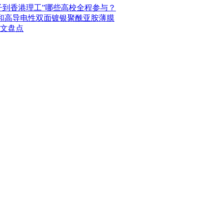
子到香港理工”哪些高校全程参与？
射性能和高导电性双面镀银聚酰亚胺薄膜
发文盘点