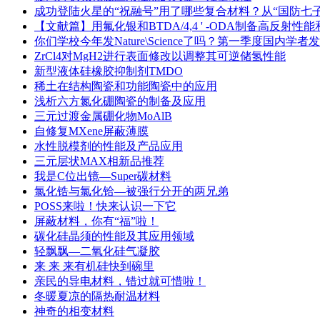
成功登陆火星的“祝融号”用了哪些复合材料？从“国防七
【文献篇】用氟化银和BTDA/4,4 ' -ODA制备高反
你们学校今年发Nature\Science了吗？第一季度国内学者
ZrCl4对MgH2进行表面修改以调整其可逆储氢性能
新型液体硅橡胶抑制剂TMDO
稀土在结构陶瓷和功能陶瓷中的应用
浅析六方氮化硼陶瓷的制备及应用
三元过渡金属硼化物MoAlB
自修复MXene屏蔽薄膜
水性脱模剂的性能及产品应用
三元层状MAX相新品推荐
我是C位出镜—Super碳材料
氯化锆与氯化铪—被强行分开的两兄弟
POSS来啦！快来认识一下它
屏蔽材料，你有“福”啦！
碳化硅晶须的性能及其应用领域
轻飘飘—二氧化硅气凝胶
来 来 来有机硅快到碗里
亲民的导电材料，错过就可惜啦！
冬暖夏凉的隔热耐温材料
神奇的相变材料