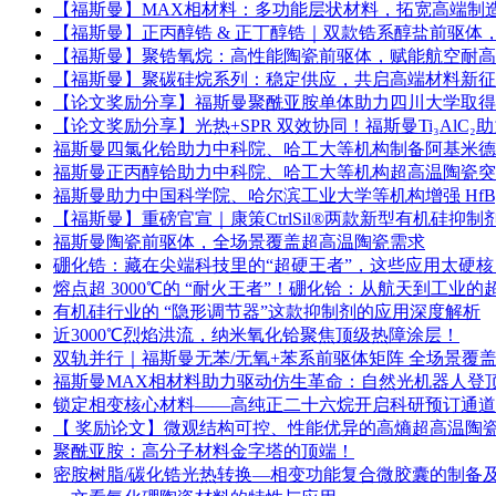
【福斯曼】MAX相材料：多功能层状材料，拓宽高端制
【福斯曼】正丙醇锆 & 正丁醇锆｜双款锆系醇盐前驱体
【福斯曼】聚锆氧烷：高性能陶瓷前驱体，赋能航空耐高
【福斯曼】聚碳硅烷系列：稳定供应，共启高端材料新征
【论文奖励分享】福斯曼聚酰亚胺单体助力四川大学取得
【论文奖励分享】光热+SPR 双效协同！福斯曼Ti₃AlC₂助
福斯曼四氯化铪助力中科院、哈工大等机构制备阿基米德多面体 (Z
福斯曼正丙醇铪助力中科院、哈工大等机构超高温陶瓷突破
福斯曼助力中国科学院、哈尔滨工业大学等机构增强 HfB₂-
【福斯曼】重磅官宣｜康策CtrlSil®两款新型有机硅抑
福斯曼陶瓷前驱体，全场景覆盖超高温陶瓷需求
硼化锆：藏在尖端科技里的“超硬王者”，这些应用太硬核
熔点超 3000℃的 “耐火王者”！硼化铪：从航天到工业
有机硅行业的 “隐形调节器”这款抑制剂的应用深度解析
近3000℃烈焰洪流，纳米氧化铪聚焦顶级热障涂层！
双轨并行｜福斯曼无苯/无氧+苯系前驱体矩阵 全场景覆
福斯曼MAX相材料助力驱动仿生革命：自然光机器人登顶AC
锁定相变核心材料——高纯正二十六烷开启科研预订通道
【 奖励论文】微观结构可控、性能优异的高熵超高温陶瓷隔热材料(Zr1
聚酰亚胺：高分子材料金字塔的顶端！
密胺树脂/碳化锆光热转换—相变功能复合微胶囊的制备