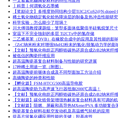
一文看氮化硼陶瓷材料的特性与应用
丨科普丨何谓氧化石墨烯
【奖励论文】多维度协同结构少层Ti3C2/CoS2@N-dope
稀土氧化物稳定氧化铪热障涂层的制备及热冲击性能研究
科学实验，怎么能少了坩埚？
川大傅强教授课题组：笼型多面体低聚倍半硅氧烷笼尺寸
室温下不完全蚀刻的多层 Ti2CTx中的氢存储
二乙烯基苯（DVB）在橡胶合成中的应用及其性能的影
《ZrC纳米粉末对增强MgH2粉末的氢化/脱氢动力学的影
【文献】预氧化电纺正丙醇锆碳热还原合成ZrB2纳米纤
被低估的陶瓷纤维应用
超高温陶瓷基复合材料制备与性能的研究进展
17种稀土用途一览（附图）
超高温陶瓷前驱体合成及不同型面加工方法介绍
高熵陶瓷的种类和性能
【孵化篇】FSM-HTCG500高温导电胶
超高温陶瓷助力高声速飞行器抵御2000℃高温！
【文献】预氧化电纺正丙醇锆碳热还原合成ZrB2纳米纤
【文献篇】碳化锆骨架增强热解炭复合材料具有可调的机
【文献篇】阻燃、屏蔽和高导热MXene/PVA 多功能复合
陶瓷基复合材料在航空发动机及高温燃气轮机的应用
提高片状氮化硼应用性能的关键：羟基改性