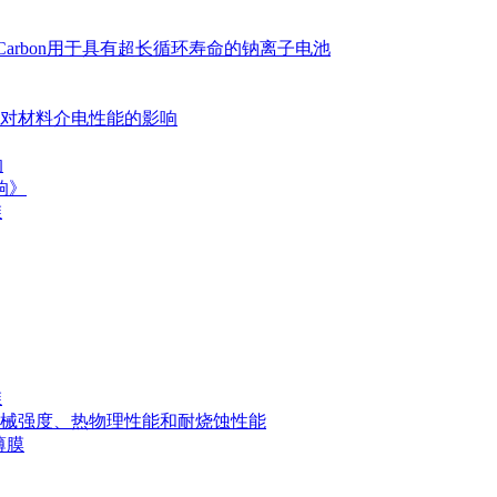
d Carbon用于具有超长循环寿命的钠离子电池
对材料介电性能的影响
响
响》
维
维
械强度、热物理性能和耐烧蚀性能
薄膜