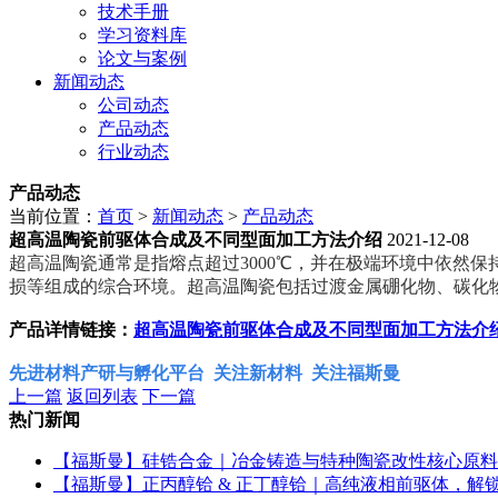
技术手册
学习资料库
论文与案例
新闻动态
公司动态
产品动态
行业动态
产品动态
当前位置：
首页
>
新闻动态
>
产品动态
超高温陶瓷前驱体合成及不同型面加工方法介绍
2021-12-08
超高温陶瓷通常是指熔点超过3000℃，并在极端环境中依然
损等组成的综合环境。超高温陶瓷包括过渡金属硼化物、碳化
产品详情链接：
超高温陶瓷前驱体合成及不同型面加工方法介
先进材料产研与孵化平台 关注新材料 关注福斯曼
上一篇
返回列表
下一篇
热门新闻
【福斯曼】硅锆合金｜冶金铸造与特种陶瓷改性核心原料
【福斯曼】正丙醇铪 & 正丁醇铪｜高纯液相前驱体，解