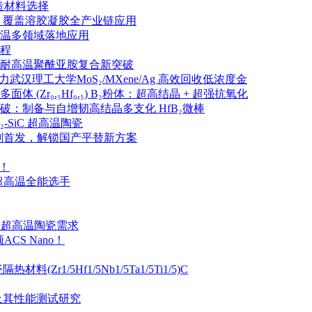
造材料选择
，覆盖溶胶凝胶全产业链应用
温多领域落地应用
程
耐高温聚酰亚胺复合新突破
力武汉理工大学MoS₂/MXene/Ag 高效回收低浓度金
r₀.₅Hf₀.₅) B₂粉体：超高结晶 + 超强抗氧化
：制备与自增韧高结晶多支化 HfB₂微棒
SiC 超高温陶瓷
制剂首发，解锁国产平替新方案
！
的超高温全能选手
盖超高温陶瓷需求
S Nano！
/5Hf1/5Nb1/5Ta1/5Ti1/5)C
及其性能测试研究